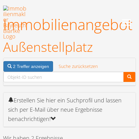
Zum
Inhalt
Immobilien­angebot
springen
Außenstellplatz
Suche zurücksetzen
2 Treffer anzeigen
Erstellen Sie hier ein Suchprofil und lassen
sich per E-Mail über neue Ergebnisse
benachrichtigen!
Wir haben 2 Ergebnisse