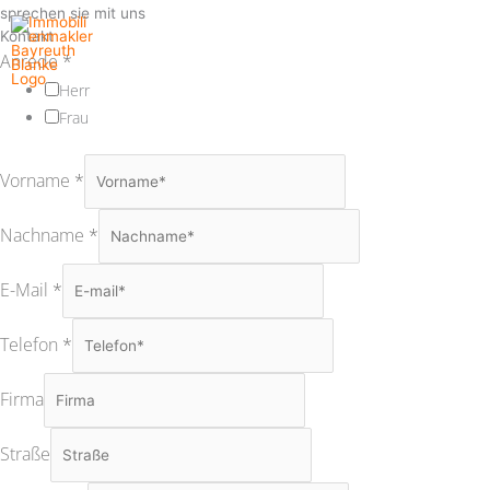
Zum
sprechen sie mit uns
Kontakt
Inhalt
Anrede
*
springen
Herr
Frau
Vorname
*
Nachname
*
E-Mail
*
Telefon
*
Firma
Straße