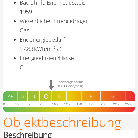
Baujahr lt. Energieausweis
1959
Wesentlicher Energieträger
Gas
Endenergie­bedarf
97,83 kWh/(m²·a)
Energie­effizienz­klasse
C
Endenergiebedarf
97,83
kWh/(m²·a)
C
A+
A
B
D
E
F
G
H
0
25
50
75
100
125
150
175
200
225
250+
Objekt­beschreibung
Beschreibung