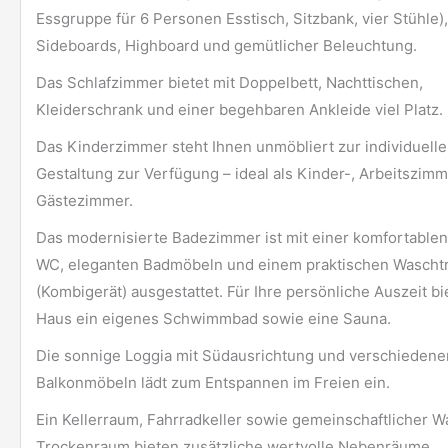
Essgruppe für 6 Personen Esstisch, Sitzbank, vier Stühle)
Sideboards, Highboard und gemütlicher Beleuchtung.
Das Schlafzimmer bietet mit Doppelbett, Nachttischen,
Kleiderschrank und einer begehbaren Ankleide viel Platz.
Das Kinderzimmer steht Ihnen unmöbliert zur individuell
Gestaltung zur Verfügung – ideal als Kinder-, Arbeitszim
Gästezimmer.
Das modernisierte Badezimmer ist mit einer komfortable
WC, eleganten Badmöbeln und einem praktischen Wascht
(Kombigerät) ausgestattet. Für Ihre persönliche Auszeit bi
Haus ein eigenes Schwimmbad sowie eine Sauna.
Die sonnige Loggia mit Südausrichtung und verschiedene
Balkonmöbeln lädt zum Entspannen im Freien ein.
Ein Kellerraum, Fahrradkeller sowie gemeinschaftlicher 
Trockenraum bieten zusätzliche wertvolle Nebenräume.