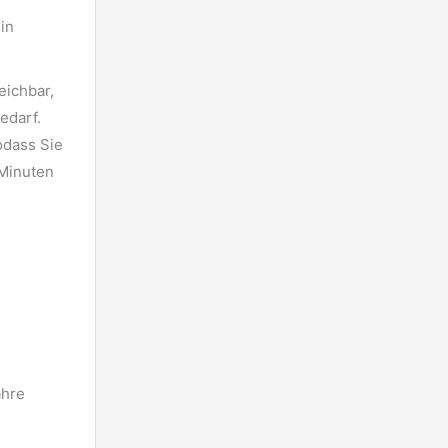
in
eichbar,
edarf.
odass Sie
 Minuten
ähre