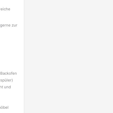
reiche
 gerne zur
 Backofen
spüler)
ht und
möbel