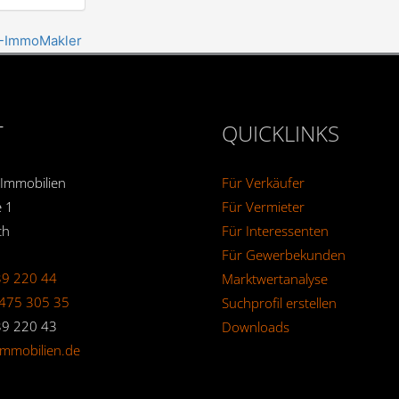
P-ImmoMakler
T
QUICKLINKS
 Immobilien
Für Verkäufer
 1
Für Vermieter
th
Für Interessenten
Für Gewerbekunden
39 220 44
Marktwertanalyse
475 305 35
Suchprofil erstellen
39 220 43
Downloads
immobilien.de