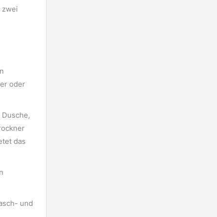
, zwei
en
mer oder
n Dusche,
rockner
etet das
n
Wasch- und