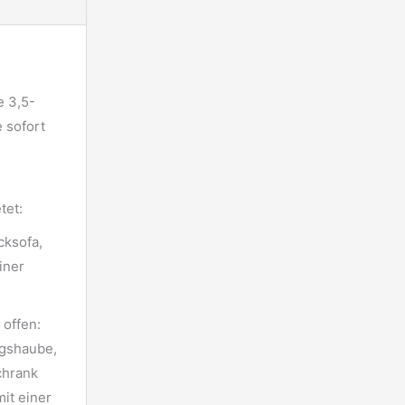
e 3,5-
 sofort
tet:
cksofa,
iner
offen:
ugshaube,
chrank
mit einer