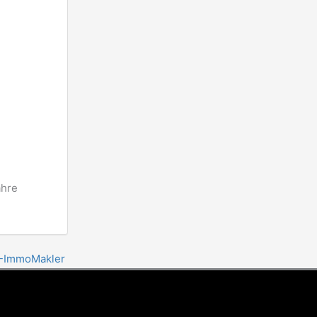
ähre
P-ImmoMakler