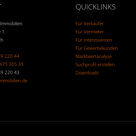
T
QUICKLINKS
 Immobilien
Für Verkäufer
 1
Für Vermieter
th
Für Interessenten
Für Gewerbekunden
39 220 44
Marktwertanalyse
475 305 35
Suchprofil erstellen
39 220 43
Downloads
immobilien.de