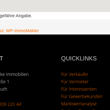
ungefähre Angabe.
ress: WP-ImmoMakler
T
QUICKLINKS
ke Immobilien
Für Verkäufer
aße 1
Für Vermieter
euth
Für Interessenten
Für Gewerbekunden
Marktwertanalyse
339 220 44