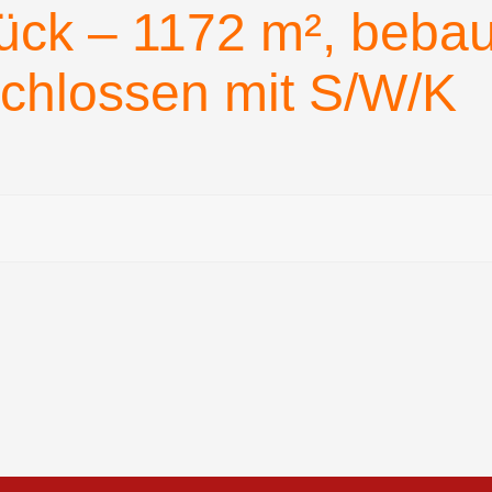
ck – 1172 m², bebau
rschlossen mit S/W/K