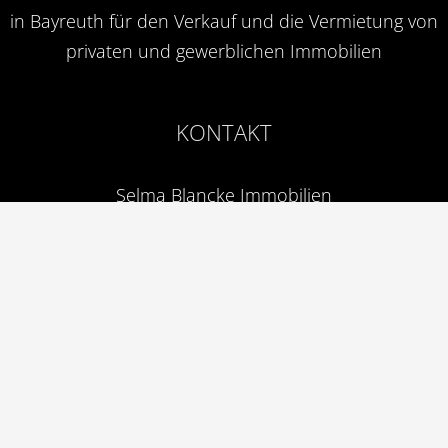
in Bayreuth für den Verkauf und die Vermietung von
privaten und gewerblichen Immobilien
KONTAKT
Selma Blancke Immobilien
Bahnhofstraße 1
95444 Bayreuth
Tel.:
0921 – 339 220 44
Mobil:
0151 – 475 305 35
Fax: 0921 – 339 220 43
info@blancke-immobilien.de